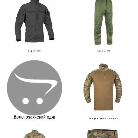
Куртки
Штани
Вологозахисний одяг
Сорочки, кітелі