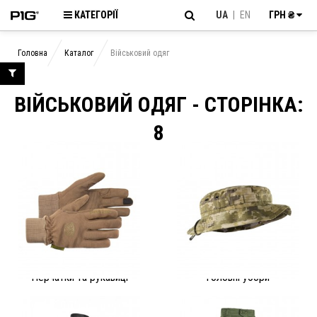
КАТЕГОРІЇ
UA
|
EN
ГРН ₴
Головна
Каталог
Військовий одяг
ВІЙСЬКОВИЙ ОДЯГ - CТОРІНКА:
8
Перчатки та рукавиці
Головні убори