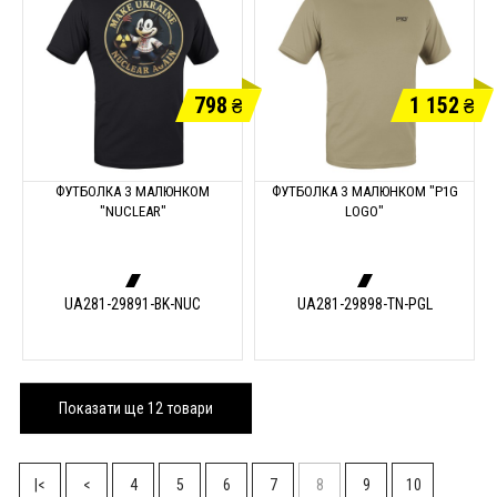
798
1 152
₴
₴
ФУТБОЛКА З МАЛЮНКОМ
ФУТБОЛКА З МАЛЮНКОМ "P1G
"NUCLEAR"
LOGO"
UA281-29891-BK-NUC
UA281-29898-TN-PGL
Показати ще 12 товари
|<
<
4
5
6
7
8
9
10