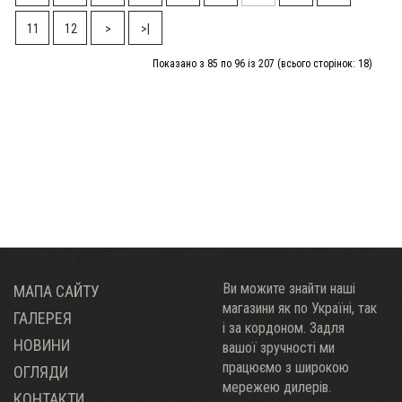
11
12
>
>|
Показано з 85 по 96 із 207 (всього сторінок: 18)
Ви можите знайти наші
МАПА САЙТУ
магазини як по Украïні, так
ГАЛЕРЕЯ
і за кордоном. Задля
НОВИНИ
вашої зручності ми
працюємо з широкою
ОГЛЯДИ
мережею дилерів.
КОНТАКТИ