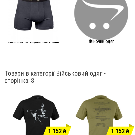
Білизна та термокостюми
Жіночий одяг
Товари в категорії Військовий одяг -
cторінка: 8
1 152
1 152
₴
₴