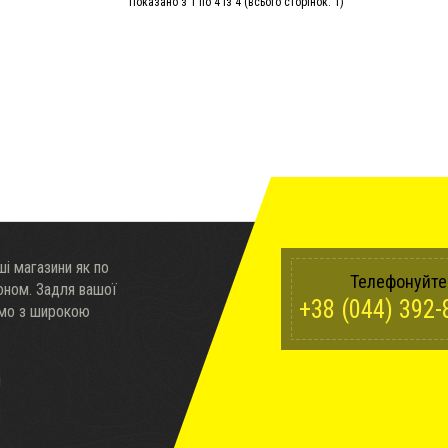
Показано з 1 по 4 із 4 (всього сторінок: 1)
і магазини як по
Телефонуйте
доном. Задля вашої
+38 (044) 392-
ємо з широкою
ч