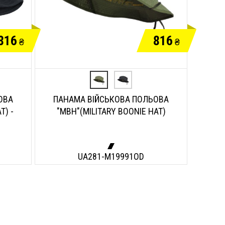
816
816
₴
₴
ОВА
ПАНАМА ВІЙСЬКОВА ПОЛЬОВА
T) -
"MBH"(MILITARY BOONIE HAT)
UA281-M19991OD