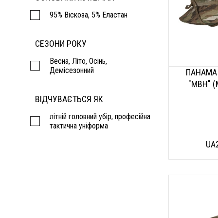
95% Віскоза, 5% Еластан
СЕЗОНИ РОКУ
Весна, Літо, Осінь,
Демісезонний
ПАНАМА
"MBH" (
ВІДЧУВАЄТЬСЯ ЯК
літній головний убір, професійна
тактична уніформа
UA