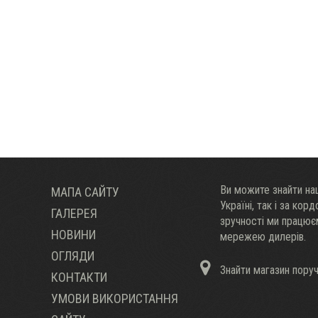
Ви можите знайти наш
МАПА САЙТУ
Украïні, так і за кор
ГАЛЕРЕЯ
зручності ми працю
НОВИНИ
мережею дилерів.
ОГЛЯДИ
Знайти магазин пору
КОНТАКТИ
УМОВИ ВИКОРИСТАННЯ