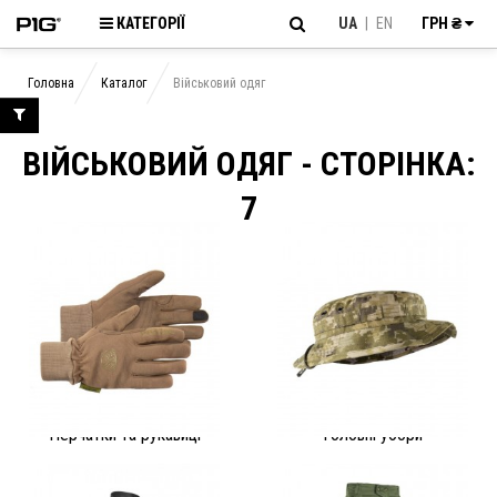
КАТЕГОРІЇ
UA
|
EN
ГРН ₴
Головна
Каталог
Військовий одяг
ВІЙСЬКОВИЙ ОДЯГ - CТОРІНКА:
7
Перчатки та рукавиці
Головні убори