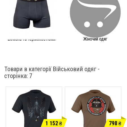
Білизна та термокостюми
Жіночий одяг
Товари в категорії Військовий одяг -
cторінка: 7
1 152
798
₴
₴