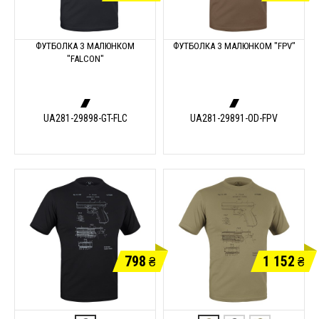
ФУТБОЛКА З МАЛЮНКОМ
ФУТБОЛКА З МАЛЮНКОМ "FPV"
"FALCON"
UA281-29898-GT-FLC
UA281-29891-OD-FPV
798
1 152
₴
₴