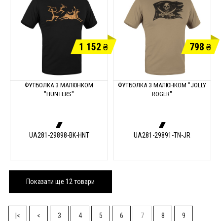
1 152
798
₴
₴
ФУТБОЛКА З МАЛЮНКОМ
ФУТБОЛКА З МАЛЮНКОМ "JOLLY
"HUNTERS"
ROGER"
UA281-29898-BK-HNT
UA281-29891-TN-JR
Показати ще 12 товари
|<
<
3
4
5
6
7
8
9