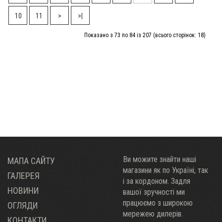
10
11
>
>|
Показано з 73 по 84 із 207 (всього сторінок: 18)
Ви можите знайти наші
МАПА САЙТУ
магазини як по Украïні, так
ГАЛЕРЕЯ
і за кордоном. Задля
НОВИНИ
вашої зручності ми
працюємо з широкою
ОГЛЯДИ
мережею дилерів.
КОНТАКТИ