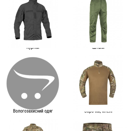
Куртки
Штани
Вологозахисний одяг
Сорочки, кітелі