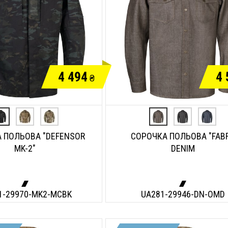
4 494
4 
₴
 ПОЛЬОВА "DEFENSOR
СОРОЧКА ПОЛЬОВА "FABR
MK-2"
DENIM
1-29970-MK2-MCBK
UA281-29946-DN-OMD