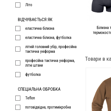
Літо
ВІДЧУВАЄТЬСЯ ЯК
Білизна 
еластична білизна
термокос
еластична білизна, футболка
літній головний убір, професійна
тактична уніформа
Товари в ка
професійна тактична уніформа,
літні штани
футболка
СПЕЦІАЛЬНА ОБРОБКА
Teflon
потовідвідна, протимікробна