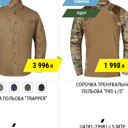
А
НОВИНКА
ЛІДЕР
3 996
1 998
₴
₴
СОРОЧКА ТРЕНУВАЛЬН
ПОЛЬОВА "FRS-L/S"
 ПОЛЬОВА "TRAPPER"
UA281-29981-LS-MTP