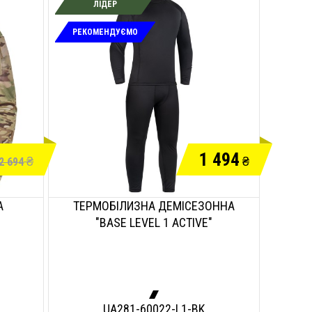
ЛІДЕР
РЕКОМЕНДУЄМО
1 494
₴
₴
2 694
А
ТЕРМОБІЛИЗНА ДЕМІСЕЗОННА
"BASE LEVEL 1 ACTIVE"
UA281-60022-L1-BK