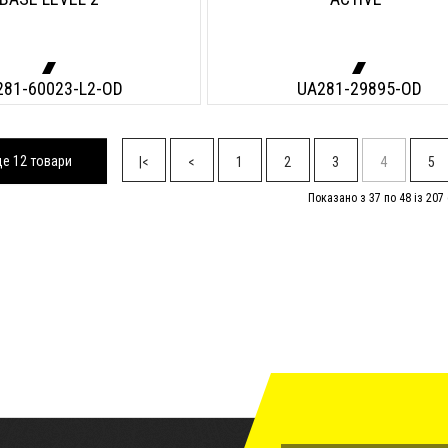
281-60023-L2-OD
UA281-29895-OD
е 12 товари
|<
<
1
2
3
4
5
Показано з 37 по 48 із 207 