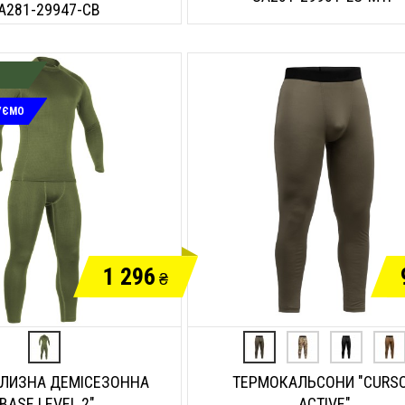
A281-29947-CB
УЄМО
1 296
₴
ІЛИЗНА ДЕМІСЕЗОННА
ТЕРМОКАЛЬСОНИ "CURS
"BASE LEVEL 2"
ACTIVE"