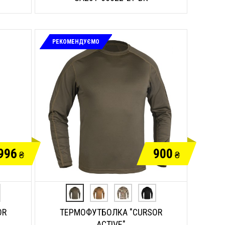
РЕКОМЕНДУЄМО
996
900
₴
₴
OR
ТЕРМОФУТБОЛКА "CURSOR
ACTIVE"