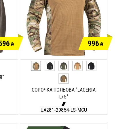
596
996
₴
₴
I"
СОРОЧКА ПОЛЬОВА "LACERTA
L/S"
UA281-29854-LS-MCU