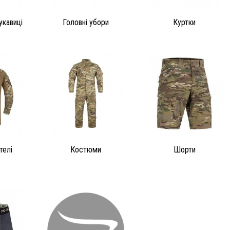
укавиці
Головні убори
Куртки
телі
Костюми
Шорти