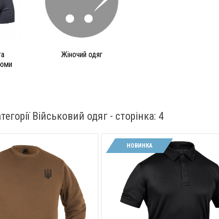
та
Жіночий одяг
тюми
тегорії Військовий одяг - cторінка: 4
НОВИНКА