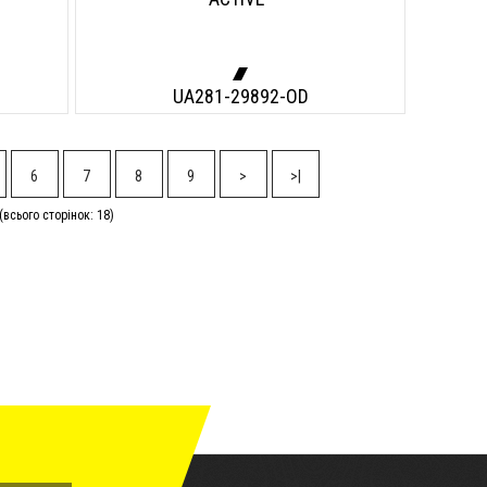
UA281-29892-OD
6
7
8
9
>
>|
(всього сторінок: 18)