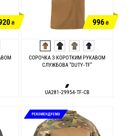
920
996
₴
₴
АВОМ
СОРОЧКА З КОРОТКИМ РУКАВОМ
СЛУЖБОВА "DUTY-TF"
UA281-29954-TF-CB
РЕКОМЕНДУЄМО