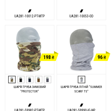
UA281-10012-PT-MTP
UA281-10053-OD
198
96
₴
₴
ШАРФ-ТРУБА ЗИМОВИЙ
ШАРФ-ТРУБА ЛІТНІЙ "SUMMER
"PROTECTOR"
SCARF TS"
UA281-59982-PT-MTP
UA281-59990-IG-NP