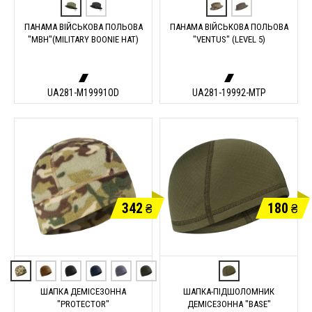
ПАНАМА ВІЙСЬКОВА ПОЛЬОВА
ПАНАМА ВІЙСЬКОВА ПОЛЬОВА
"MBH"(MILITARY BOONIE HAT)
"VENTUS" (LEVEL 5)
UA281-M19991OD
UA281-19992-MTP
342
180
₴
₴
ШАПКА ДЕМІСЕЗОННА
ШАПКА-ПІДШОЛОМНИК
"PROTECTOR"
ДЕМІСЕЗОННА "BASE"