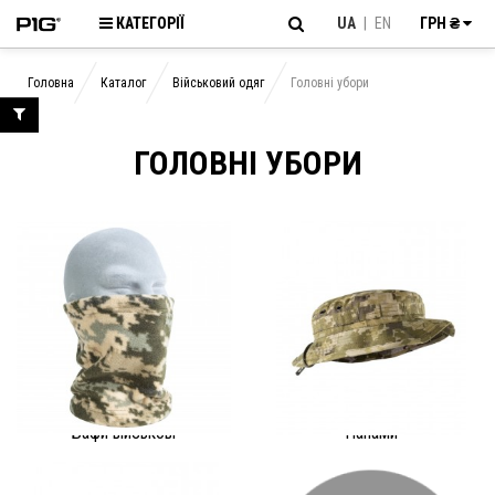
КАТЕГОРІЇ
UA
|
EN
ГРН ₴
Головна
Каталог
Військовий одяг
Головні убори
ГОЛОВНІ УБОРИ
Бафи військові
Панами