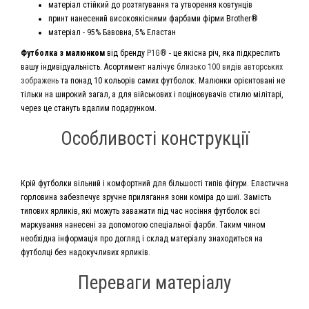
матеріал стійкий до розтягування та утворення ковтунців
принт нанесений високоякісними фарбами фірми Brother®
матеріал - 95% Бавовна, 5% Еластан
Футболка з малюнком
від бренду
P1G®
- це якісна річ, яка підкреслить
вашу індивідуальність. Асортимент налічує
близько 100 видів авторських
зображень
та понад 10 кольорів самих футболок. Малюнки орієнтовані не
тільки на широкий загал, а для військових і поціновувачів стилю мілітарі,
через це стануть вдалим подарунком.
Особливості конструкції
Крій футболки вільний і комфортний для більшості типів фігури. Еластична
горловина забезпечує зручне прилягання зони коміра до шиї. Замість
типових ярликів, які можуть заважати під час носіння футболок всі
маркування нанесені за допомогою спеціальної фарби. Таким чином
необхідна інформація про догляд і склад матеріалу знаходиться на
футболці без надокучливих ярликів.
Переваги матеріалу