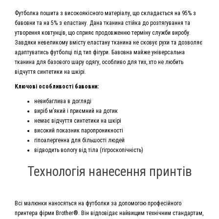
Футболка пошита з високоякісного матеріалу, що складається на 95% з
бавовни та на 5% з еластану. Дана тканина стійка до розтягування та
утворення ковтунців, що сприяє продовженню терміну служби виробу.
Завдяки невеликому вмісту еластану тканина не сковує рухи та дозволяє
адаптуватись футболці під тип фігури. Бавовна майже універсальна
тканина для базового шару одягу, особливо для тих, хто не любить
відчуття синтетики на шкірі.
Ключові особливості бавовни:
невибаглива в догляді
виріб м’який і приємний на дотик
немає відчуття синтетики на шкірі
високий показник паропроникності
гіпоалергенна для більшості людей
відводить вологу від тіла (гігроскопічність)
Технологія нанесення принтів
Всі малюнки наносяться на футболки за допомогою професійного
принтера фірми Brother®. Він відповідає найвищим технічним стандартам,