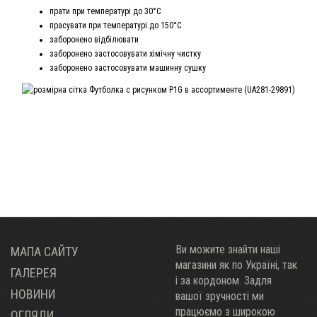
прати при температурі до 30°С
прасувати при температурі до 150°С
заборонено відбілювати
заборонено застосовувати хімічну чистку
заборонено застосовувати машинну сушку
Ви можите знайти наші
МАПА САЙТУ
магазини як по Украïні, так
ГАЛЕРЕЯ
і за кордоном. Задля
НОВИНИ
вашої зручності ми
працюємо з широкою
ОГЛЯДИ