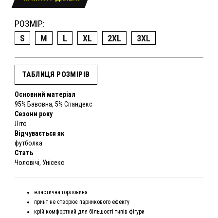
РОЗМІР:
S
M
L
XL
2XL
3XL
ТАБЛИЦЯ РОЗМІРІВ
Основний матеріал
95% Бавовна, 5% Спандекс
Сезони року
Літо
Відчувається як
футболка
Стать
Чоловічі, Унісекс
еластична горловина
принт не створює парникового ефекту
крій комфортний для більшості типів фігури