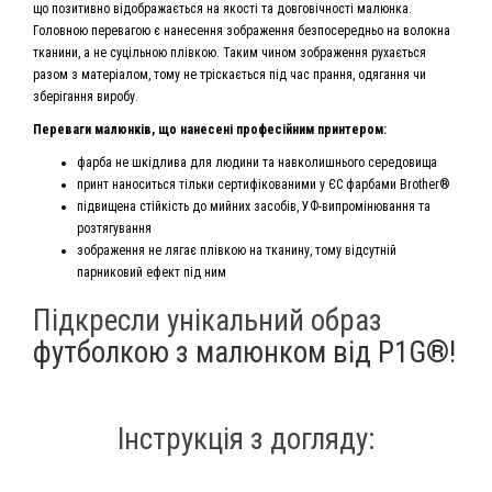
що позитивно відображається на якості та довговічності малюнка.
Головною перевагою є нанесення зображення безпосередньо на волокна
тканини, а не суцільною плівкою. Таким чином зображення рухається
разом з матеріалом, тому не тріскається під час прання, одягання чи
зберігання виробу.
Переваги малюнків, що нанесені професійним принтером:
фарба не шкідлива для людини та навколишнього середовища
принт наноситься тільки сертифікованими у ЄС фарбами Brother®
підвищена стійкість до мийних засобів, УФ-випромінювання та
розтягування
зображення не лягає плівкою на тканину, тому відсутній
парниковий ефект під ним
Підкресли унікальний образ
футболкою з малюнком від P1G®!
Інструкція з догляду: