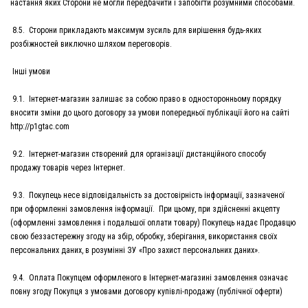
настання яких Сторони не могли передбачити і запобігти розумними способами.
8.5. Сторони прикладають максимум зусиль для вирішення будь-яких
розбіжностей виключно шляхом переговорів.
Інші умови
9.1. Інтернет-магазин залишає за собою право в односторонньому порядку
вносити зміни до цього договору за умови попередньої публікації його на сайті
http://p1gtac.com
9.2. Інтернет-магазин створений для організації дистанційного способу
продажу товарів через Інтернет.
9.3. Покупець несе відповідальність за достовірність інформації, зазначеної
при оформленні замовлення інформації. При цьому, при здійсненні акцепту
(оформленні замовлення і подальшої оплати товару) Покупець надає Продавцю
свою беззастережну згоду на збір, обробку, зберігання, використання своїх
персональних даних, в розумінні ЗУ «Про захист персональних даних».
9.4. Оплата Покупцем оформленого в Інтернет-магазині замовлення означає
повну згоду Покупця з умовами договору купівлі-продажу (публічної оферти)