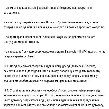
- за зміст і правдивість інформації, наданої Покупцем при оформленні
замовлення;
- за затримку і перебої в наданні Послуг (обробки замовлення та доставки
товару), які відбуваються з причин, що знаходяться поза сферою його контролю;
- за протиправні незаконні дії, здійснені Покупцем за допомогою даного
доступу до мережі Інтернет;
- за передачу Покупцем своїх мережевих ідентифікаторів - IP, MAC-адреси, логіна
і пароля третім особам;
8.3. Покупець, використовуючи наданий йому доступ до мережі Інтернет,
самостійно несе відповідальність за шкоду, заподіяну його діями (особисто,
навіть якщо під його логіном знаходилося іншу особу) особам або їх майну,
юридичним особам, державі чи моральним принципам моральності.
8.4. У разі настання обставин непереборної сили, сторони звільняються від
виконання умов цього договору. Під обставинами непереборної сили для цілей
цього договору розуміються події, що мають надзвичайний, непередбачений
характер, які виключають або об'єктивно заважають виконанню цього договору,