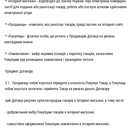
* «Інтернет-магазин» - відповідно до Закону України «про електронну комерцію»,
засіб для подання або реалізації товару, роботи або послуги шляхом здійснення
електронної угоди.
* «Продавець» - компанія, яка реалізує товари, представлені на Інтернет-сайті.
* «Покупець» - фізична особа, що уклала з Продавцем Договір на умовах,
викладених нижче.
* «Замовлення» - вибір окремих позицій з переліку товарів, зазначених
Покупцем при розміщенні замовлення і проведенні оплати.
Предмет договору
3.1. Продавець зобов'язується передати у власність Покупця Товар, а Покупець
зобов'язується оплатити і прийняти Товар на умовах даного Договору.
Цей Договір регулює купівлю-продаж товарів в Інтернет-магазині, в тому числі:
- добровільний вибір Покупцем товарів в Інтернет-магазині;
- самостійне оформлення Покупцем замовлення в Інтернет-магазині;