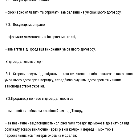
7.2. Покупець зобов'язаний:
- своєчасно оплатити та отримати замовлення на умовах цього договору.
7.3. Покупець має право:
- оформити замовлення в Інтернет-магазині;
- вимагати від Продавця виконання умов цього Договору.
Відповідальність сторін
8.1. Сторони несуть відповідальність за невиконання або неналежне виконання
умов цього договору в порядку, передбаченому цим договором та чинним
законодавством України.
8.2.Продавець не несе відповідальності за:
- змінений виробником зовнішній вигляд Товару;
- за незначне невідповідність колірної гами товару, що може відрізнятися від
оригіналу товару виключно через різній колірній передачі моніторів
персональних комп'ютерів окремих моделей;