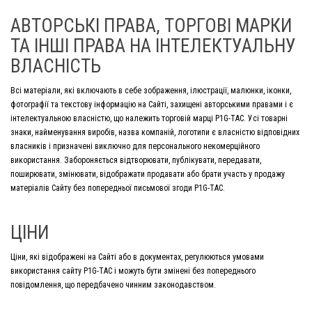
АВТОРСЬКІ ПРАВА, ТОРГОВІ МАРКИ
ТА ІНШІ ПРАВА НА ІНТЕЛЕКТУАЛЬНУ
ВЛАСНІСТЬ
Всі матеріали, які включають в себе зображення, ілюстрації, малюнки, іконки,
фотографії та текстову інформацію на Сайті, захищені авторськими правами і є
інтелектуальною власністю, що належить торговій марці P1G-TAC. Усі товарні
знаки, найменування виробів, назва компаній, логотипи є власністю відповідних
власників і призначені виключно для персонального некомерційного
використання. Забороняється відтворювати, публікувати, передавати,
поширювати, змінювати, відображати продавати або брати участь у продажу
матеріалів Сайту без попередньої письмової згоди P1G-TAC.
ЦІНИ
Ціни, які відображені на Сайті або в документах, регулюються умовами
використання сайту P1G-ТАС і можуть бути змінені без попереднього
повідомлення, що передбачено чинним законодавством.