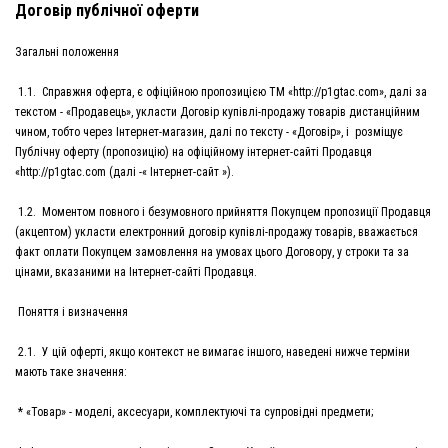
Договір публічної оферти
Загальні положення
1.1. Справжня оферта, є офіційною пропозицією ТМ «http://p1gtac.com», далі за
текстом - «Продавець», укласти Договір купівлі-продажу товарів дистанційним
чином, тобто через Інтернет-магазин, далі по тексту - «Договір», і розміщує
Публічну оферту (пропозицію) на офіційному інтернет-сайті Продавця
«http://p1gtac.com (далі -« Інтернет-сайт »).
1.2. Моментом повного і безумовного прийняття Покупцем пропозиції Продавця
(акцептом) укласти електронний договір купівлі-продажу товарів, вважається
факт оплати Покупцем замовлення на умовах цього Договору, у строки та за
цінами, вказаними на Інтернет-сайті Продавця.
Поняття і визначення
2.1. У цій оферті, якщо контекст не вимагає іншого, наведені нижче терміни
мають таке значення:
* «Товар» - моделі, аксесуари, комплектуючі та супровідні предмети;