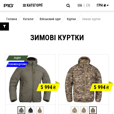
КАТЕГОРІЇ
UA
|
EN
ГРН ₴
Головна
Каталог
Військовий одяг
Куртки
Зимові куртки
ЗИМОВІ КУРТКИ
ЛІДЕР
РЕКОМЕНДУЄМО
5 994
5 994
₴
₴