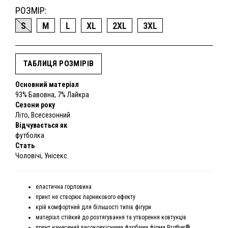
РОЗМІР:
S
M
L
XL
2XL
3XL
ТАБЛИЦЯ РОЗМІРІВ
Основний матеріал
93% Бавовна, 7% Лайкра
Сезони року
Літо, Всесезонний
Відчувається як
футболка
Стать
Чоловічі, Унісекс
еластична горловина
принт не створює парникового ефекту
крій комфортний для більшості типів фігури
матеріал стійкий до розтягування та утворення ковтунців
принт нанесений високоякісними фарбами фірми Brother®