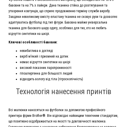
бавовни та на 7% з лайкри. Дана тканина стійка до розтягування та
утворення ковтунців, що сприяє продовженню терміну служби виробу.
Завдяки невеликому вмісту еластану тканина не сковує рухи та дозволяє
адаптуватись футболці під тип фігури. Бавовна майже універсальна
тканина для базового шару одягу, особливо для тих, хто не любить
відчуття синтетики на шкірі.
Ключові особливості бавовни:
невибаглива в догляді
виріб м’який і приємний на дотик
немає відчуття синтетики на шкірі
високий показник паропроникності
гіпоалергенна для більшості людей
відводить вологу від тіла (гігроскопічність)
Технологія нанесення принтів
Всі малюнки наносяться на футболки за допомогою професійного
принтера фірми Brother®. Він відповідає найвищим технічним стандартам,
що позитивно відображається на якості та довговічності малюнка.