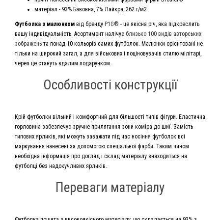
матеріал - 93% Бавовна, 7% Лайкра, 262 г/м2
Футболка з малюнком
від бренду
P1G®
- це якісна річ, яка підкреслить
вашу індивідуальність. Асортимент налічує
близько 100 видів авторських
зображень
та понад 10 кольорів самих футболок. Малюнки орієнтовані не
тільки на широкий загал, а для військових і поціновувачів стилю мілітарі,
через це стануть вдалим подарунком.
Особливості конструкції
Крій футболки вільний і комфортний для більшості типів фігури. Еластична
горловина забезпечує зручне прилягання зони коміра до шиї. Замість
типових ярликів, які можуть заважати під час носіння футболок всі
маркування нанесені за допомогою спеціальної фарби. Таким чином
необхідна інформація про догляд і склад матеріалу знаходиться на
футболці без надокучливих ярликів.
Переваги матеріалу
Футболка пошита з високоякісного матеріалу, що складається на 93% з