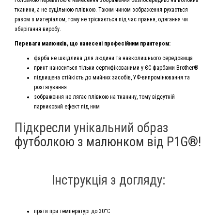
Головною перевагою є нанесення зображення безпосередньо на волокна
тканини, а не суцільною плівкою. Таким чином зображення рухається
разом з матеріалом, тому не тріскається під час прання, одягання чи
зберігання виробу.
Переваги малюнків, що нанесені професійним принтером:
фарба не шкідлива для людини та навколишнього середовища
принт наноситься тільки сертифікованими у ЄС фарбами Brother®
підвищена стійкість до мийних засобів, УФ-випромінювання та
розтягування
зображення не лягає плівкою на тканину, тому відсутній
парниковий ефект під ним
Підкресли унікальний образ
футболкою з малюнком від P1G®!
Інструкція з догляду:
прати при температурі до 30°С