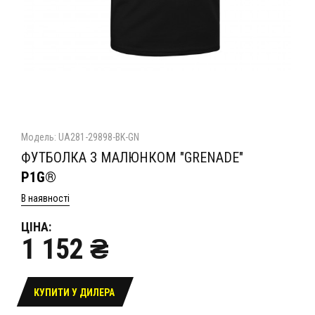
Модель: UA281-29898-BK-GN
ФУТБОЛКА З МАЛЮНКОМ "GRENADE"
P1G®
В наявності
ЦІНА:
1 152 ₴
КУПИТИ У ДИЛЕРА