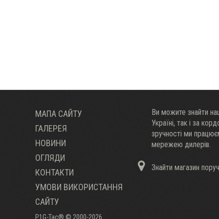
Ви можите знайти наш
МАПА САЙТУ
Украïні, так і за кор
ГАЛЕРЕЯ
зручності ми працю
НОВИНИ
мережею дилерів.
ОГЛЯДИ
Знайти магазин пору
КОНТАКТИ
УМОВИ ВИКОРИСТАННЯ
САЙТУ
P1G-Tac® © 2000-2026