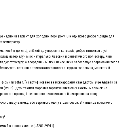
е надійний варіант для холодної пори року. Він однаково добре підійде для
их температур.
имхливий в догляді, стійкий до утворення катишків, добре тягнеться в усі
лад матеріалу - мікс натуральної бавовни й синтетичного поліестеру, який
ладку структуру, а всередині - м'який начос, який забезпечує збереження тепла
безпечують вставки з трикотажного полотна: кругла горловина, манжети й
и фірми
Brother
. Їх сертифіковано за міжнародним стандартом
Blue Angel
й за
ин (RoHS). Друк такими фарбами гарантує виключну якість - малюнок не
разового прання, інтенсивного використання й вигорання на сонці.
чого шару взимку, або верхнього одягу в демісезон. Він підійде практично
оку!