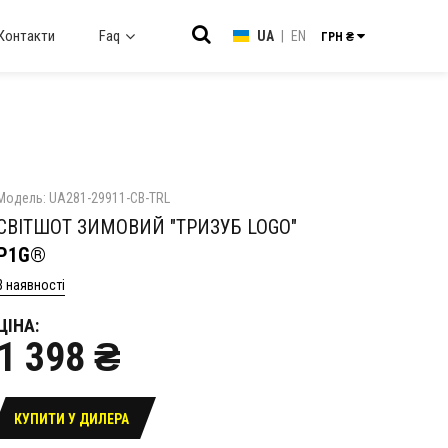
Контакти
Faq
UA
|
EN
ГРН ₴
Модель: UA281-29911-CB-TRL
СВІТШОТ ЗИМОВИЙ "ТРИЗУБ LOGO"
P1G®
В наявності
ЦІНА:
1 398 ₴
КУПИТИ У ДИЛЕРА