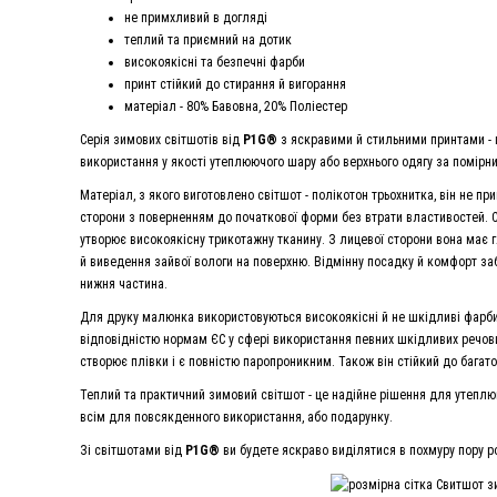
не примхливий в догляді
теплий та приємний на дотик
високоякісні та безпечні фарби
принт стійкий до стирання й вигорання
матеріал - 80% Бавовна, 20% Поліестер
Серія зимових світшотів від
P1G®
з яскравими й стильними принтами - ц
використання у якості утеплюючого шару або верхнього одягу за помірн
Матеріал, з якого виготовлено світшот - полікотон трьохнитка, він не пр
сторони з поверненням до початкової форми без втрати властивостей. Ск
утворює високоякісну трикотажну тканину. З лицевої сторони вона має г
й виведення зайвої вологи на поверхню. Відмінну посадку й комфорт за
нижня частина.
Для друку малюнка використовуються високоякісні й не шкідливі фарб
відповідністю нормам ЄС у сфері використання певних шкідливих речов
створює плівки і є повністю паропроникним. Також він стійкий до багато
Теплий та практичний зимовий світшот - це надійне рішення для утеплюю
всім для повсякденного використання, або подарунку.
Зі світшотами від
P1G®
ви будете яскраво виділятися в похмуру пору р