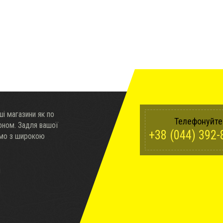
і магазини як по
Телефонуйте
доном. Задля вашої
+38 (044) 392-
ємо з широкою
ч