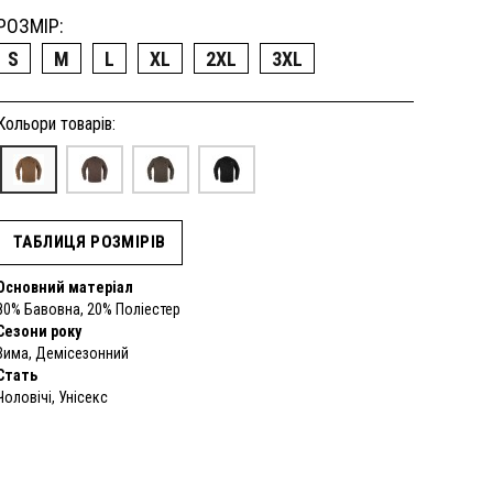
РОЗМІР:
S
M
L
XL
2XL
3XL
Кольори товарів:
ТАБЛИЦЯ РОЗМІРІВ
Основний матеріал
80% Бавовна, 20% Поліестер
Сезони року
Зима, Демісезонний
Стать
Чоловічі, Унісекс