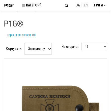
КАТЕГОРІЇ
UA
|
EN
ГРН ₴
Головна
Виробник
P1G®
P1G®
Порівняння товарів (0)
На сторінці:
Сортувати: