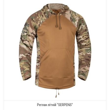
Реглан літній "SERPENS"