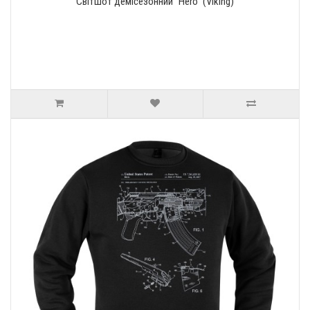
Світшот демісезонний "Hero" (Viking)