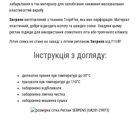
забарвлення в тон матеріалу для запобігання зниження маскувальних
властивостей виробу.
Serpens
виготовлений з тканини TropiFlex, яка має перфорацію. Матеріал
еластичний, добре відводить вологу та швидко сохне. Завдяки цьому
реглан підійде для використання спекотного літа або тропічного клімату.
Літня спека не стане на заваді з літнім регланом
Serpens
від
P1G®
!
Інструкція з догляду:
делікатне прання при температурі до 30°С
прасувати при температурі до 110°С
заборонено відбілювати
заборонена хімічна чистка
заборонена машинна сушка