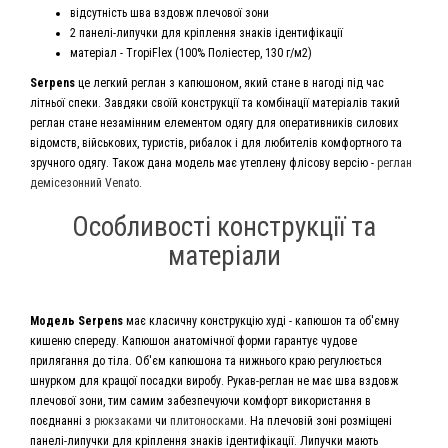
відсутність шва вздовж плечової зони
2 панелі-липучки для кріплення знаків ідентифікації
матеріал - TropiFlex (100% Поліестер, 130 г/м2)
Serpens
це легкий реглан з капюшоном, який стане в нагоді під час
літньої спеки. Завдяки своїй конструкції та комбінації матеріалів такий
реглан стане незамінним елементом одягу для оперативників силових
відомств, військових, туристів, рибалок і для любителів комфортного та
зручного одягу. Також дана модель має утеплену флісову версію -
реглан
демісезонний Venato
.
Особливості конструкції та
матеріали
Модель Serpens
має класичну конструкцію худі - капюшон та об'ємну
кишеню спереду. Капюшон анатомічної форми гарантує чудове
прилягання до тіла. Об'єм капюшона та нижнього краю регулюється
шнурком для кращої посадки виробу. Рукав-реглан не має шва вздовж
плечової зони, тим самим забезпечуючи комфорт використання в
поєднанні з
рюкзаками
чи
плитоносками
. На плечовій зоні розміщені
панелі-липучки для кріплення знаків ідентифікації. Липучки мають