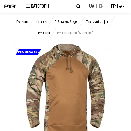
КАТЕГОРІЇ
UA
|
EN
ГРН ₴
Головна
Каталог
Військовий одяг
Тактичні кофти
Реглани
Реглан літній "SERPENS"
РЕКОМЕНДУЄМО