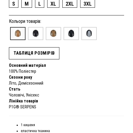
S
M
L
XL
2XL
3XL
Кольори товарів:
ТАБЛИЦЯ РОЗМІРІВ
Основний матеріал
100% Поліестер
Сезони року
Літо, Демісезонний
Стать
Чоловічі, Унісекс
Лінійка товарів
P1G® SERPENS
1 кишеня
еластична тканина