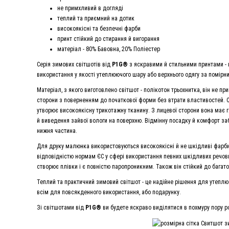
не примхливий в догляді
теплий та приємний на дотик
високоякісні та безпечні фарби
принт стійкий до стирання й вигорання
матеріал - 80% Бавовна, 20% Поліестер
Серія зимових світшотів від
P1G®
з яскравими й стильними принтами - ц
використання у якості утеплюючого шару або верхнього одягу за помірн
Матеріал, з якого виготовлено світшот - полікотон трьохнитка, він не пр
сторони з поверненням до початкової форми без втрати властивостей. Ск
утворює високоякісну трикотажну тканину. З лицевої сторони вона має г
й виведення зайвої вологи на поверхню. Відмінну посадку й комфорт за
нижня частина.
Для друку малюнка використовуються високоякісні й не шкідливі фарб
відповідністю нормам ЄС у сфері використання певних шкідливих речов
створює плівки і є повністю паропроникним. Також він стійкий до багато
Теплий та практичний зимовий світшот - це надійне рішення для утеплюю
всім для повсякденного використання, або подарунку.
Зі світшотами від
P1G®
ви будете яскраво виділятися в похмуру пору р