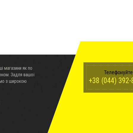
і магазини як по
Телефонуйте
доном. Задля вашої
+38 (044) 392-
ємо з широкою
ч