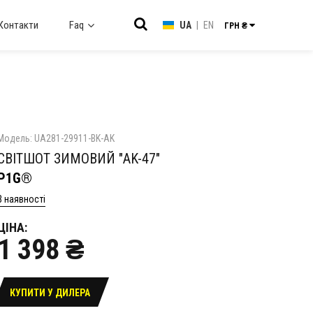
Контакти
Faq
UA
|
EN
ГРН ₴
Модель: UA281-29911-BK-AK
СВІТШОТ ЗИМОВИЙ "AK-47"
P1G®
В наявності
ЦІНА:
1 398 ₴
КУПИТИ У ДИЛЕРА