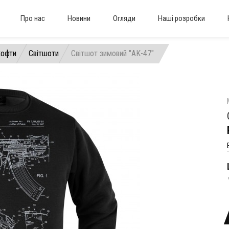
Про нас
Новини
Огляди
Наші розробки
кофти
Світшоти
Світшот зимовий "AK-47"