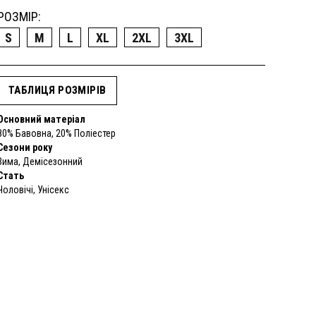
РОЗМІР:
S
M
L
XL
2XL
3XL
ТАБЛИЦЯ РОЗМІРІВ
Основний матеріал
80% Бавовна, 20% Поліестер
Сезони року
Зима, Демісезонний
Стать
Чоловічі, Унісекс