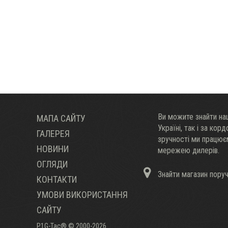
Ви можите знайти наш
МАПА САЙТУ
Украïні, так і за кор
ГАЛЕРЕЯ
зручності ми працю
НОВИНИ
мережею дилерів.
ОГЛЯДИ
Знайти магазин пору
КОНТАКТИ
УМОВИ ВИКОРИСТАННЯ
САЙТУ
P1G-Tac® © 2000-2026