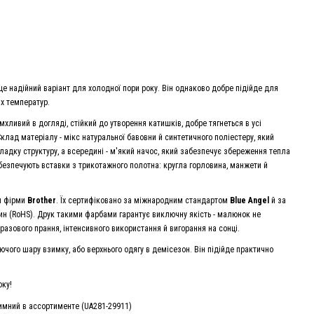
е надійний варіант для холодної пори року. Він однаково добре підійде для
их температур.
имхливий в догляді, стійкий до утворення катишків, добре тягнеться в усі
лад матеріалу - мікс натуральної бавовни й синтетичного поліестеру, який
ладку структуру, а всередині - м'який начос, який забезпечує збереження тепла
безпечують вставки з трикотажного полотна: кругла горловина, манжети й
и фірми
Brother
. Їх сертифіковано за міжнародним стандартом
Blue Angel
й за
ин (RoHS). Друк такими фарбами гарантує виключну якість - малюнок не
разового прання, інтенсивного використання й вигорання на сонці.
чого шару взимку, або верхнього одягу в демісезон. Він підійде практично
оку!