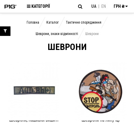
КАТЕГОРІЇ
UA
|
EN
ГРН ₴
Головна
Каталог
Тактичне спорядження
Шеврони, знаки відмінності
Шеврони
ШЕВРОНИ
Шеврони, нашивки вишиті
Шеврони на липучці