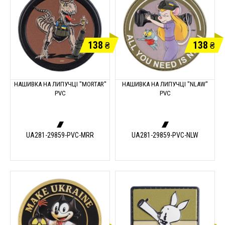
138
138
₴
₴
НАШИВКА НА ЛИПУЧЦІ "MORTAR"
НАШИВКА НА ЛИПУЧЦІ "NLAW"
PVC
PVC
UA281-29859-PVC-MRR
UA281-29859-PVC-NLW