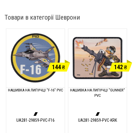
Товари в категорії Шеврони
144
142
₴
₴
НАШИВКА НА ЛИПУЧЦІ "F-16" PVC
НАШИВКА НА ЛИПУЧЦІ "GUNNER"
PVC
UA281-29859-PVC-F16
UA281-29859-PVC-KRK