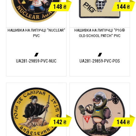
148
144
₴
₴
НАШИВКА НА ЛИПУЧЦІ "NUCLEAR"
НАШИВКА НА ЛИПУЧЦІ "P1G®
PVC
OLD-SCHOOL PATCH" PVC
UA281-29859-PVC-NUC
UA281-29859-PVC-POS
142
144
₴
₴