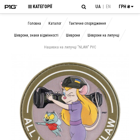
КАТЕГОРІЇ
UA
|
EN
ГРН ₴
Головна
Каталог
Тактичне спорядження
Шеврони, знаки відмінності
Шеврони
Шеврони на липучці
Нашивка на липучці "NLAW" PVC