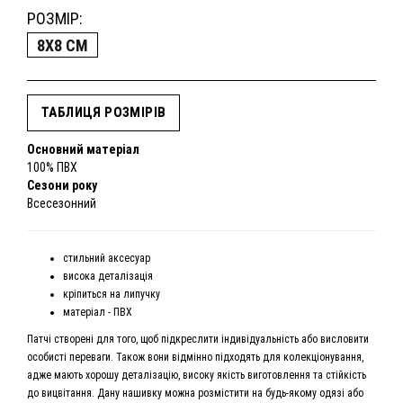
РОЗМІР:
8X8 CM
ТАБЛИЦЯ РОЗМІРІВ
Основний матеріал
100% ПВХ
Сезони року
Всесезонний
стильний аксесуар
висока деталізація
кріпиться на липучку
матеріал - ПВХ
Патчі створені для того, щоб підкреслити індивідуальність або висловити
особисті переваги. Також вони відмінно підходять для колекціонування,
адже мають хорошу деталізацію, високу якість виготовлення та стійкість
до вицвітання. Дану нашивку можна розмістити на будь-якому одязі або