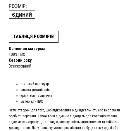
РОЗМІР:
ЄДИНИЙ
ТАБЛИЦЯ РОЗМІРІВ
Основний матеріал
100% ПВХ
Сезони року
Всесезонний
стильний аксесуар
висока деталізація
кріпиться на липучку
матеріал - ПВХ
Патчі створені для того, щоб підкреслити індивідуальність або висловити
особисті переваги. Також вони відмінно підходять для колекціонування,
адже мають хорошу деталізацію, високу якість виготовлення та стійкість
до вицвітання. Дану нашивку можна розмістити на будь-якому одязі або