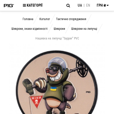
КАТЕГОРІЇ
UA
|
EN
ГРН ₴
Головна
Каталог
Тактичне спорядження
Шеврони, знаки відмінності
Шеврони
Шеврони на липучці
Нашивка на липучці "Sapper" PVC