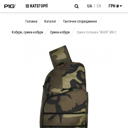
КАТЕГОРІЇ
UA
|
EN
ГРН ₴
Головна
Каталог
Тактичне спорядження
Кобури, сумки-кобури
Сумки-кобури
Сумка польова "AGER" MK-2