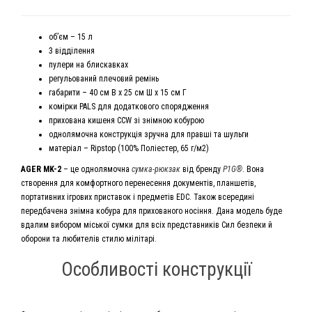
об’єм – 15 л
3 відділення
пулери на блискавках
регульований плечовий ремінь
габарити – 40 см В х 25 см Ш х 15 см Г
комірки PALS для додаткового спорядження
прихована кишеня CCW зі знімною кобурою
однолямочна конструкція зручна для правші та шульги
матеріал – Ripstop (100% Поліестер, 65 г/м2)
AGER MK-2
– це однолямочна
сумка-рюкзак
від бренду
P1G®
. Вона
створення для комфортного перенесення документів, планшетів,
портативних ігрових приставок і предметів EDC. Також всередині
передбачена знімна кобура для прихованого носіння. Дана модель буде
вдалим вибором міської сумки для всіх представників Сил безпеки й
оборони та любителів стилю мілітарі.
Особливості конструкції