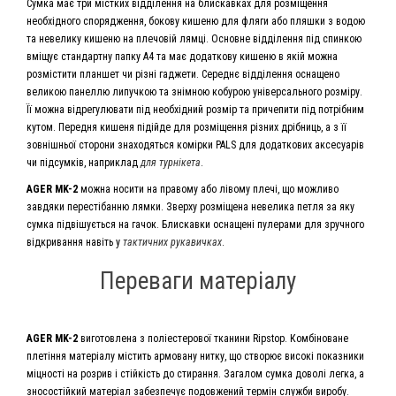
Сумка має три містких відділення на блискавках для розміщення
необхідного спорядження, бокову кишеню для фляги або пляшки з водою
та невелику кишеню на плечовій лямці. Основне відділення під спинкою
вміщує стандартну папку А4 та має додаткову кишеню в якій можна
розмістити планшет чи різні гаджети. Середнє відділення оснащено
великою панеллю липучкою та знімною кобурою універсального розміру.
Її можна відрегулювати під необхідний розмір та причепити під потрібним
кутом. Передня кишеня підійде для розміщення різних дрібниць, а з її
зовнішньої сторони знаходяться комірки PALS для додаткових аксесуарів
чи підсумків, наприклад
для турнікета
.
AGER MK-2
можна носити на правому або лівому плечі, що можливо
завдяки перестібанню лямки. Зверху розміщена невелика петля за яку
сумка підвішується на гачок. Блискавки оснащені пулерами для зручного
відкривання навіть у
тактичних рукавичках
.
Переваги матеріалу
AGER MK-2
виготовлена з поліестерової тканини Ripstop. Комбіноване
плетіння матеріалу містить армовану нитку, що створює високі показники
міцності на розрив і стійкість до стирання. Загалом сумка доволі легка, а
зносостійкий матеріал забезпечує подовжений термін служби виробу.