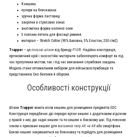
8 кишень
пулери на блискавках
зручна форма ластовиці
закріпки в стресових зонах
анатомічна форма колінної зони
5 поясних петель для фіксації ременя
матеріал – Stretch Cotton (95% Бавовна, 5% Еластан, 230 г/м2)
Trapper
– це
польові штани
від бренду
P1G®
. Надійна конструкція,
ергономічний крій і зносостійкі матеріали забезпечують комфорт як під
час прогулянки містом, так і під час виконання службових завдань.
Модель стане оптимальним вибором для військовослужбовців та
представників Сил безпеки й оборони.
Особливості конструкції
Штани
Trapper
мають вісім кишень для розміщення предметів EDC.
Конструкція передбачає дві передні врізні кишені з додатковим відсіком
у правій з них, дві задні кишені та по кишені в боковому шві. Під поясною
зоною є приховані кишені для
магазинів типу АК чи AR
або смартфона.
Бокові кишені закриваються на блискавку та підійдуть для розміщення