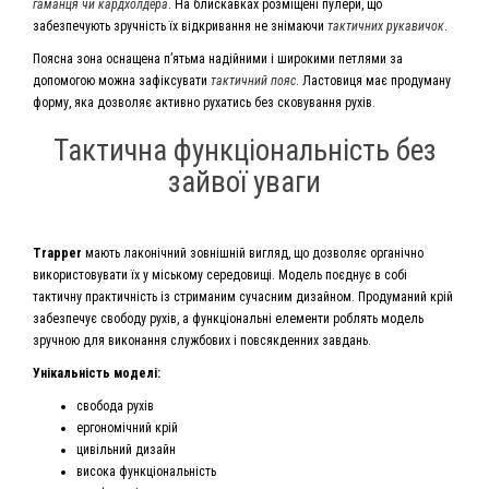
гаманця чи кардхолдера
. На блискавках розміщені пулери, що
забезпечують зручність їх відкривання не знімаючи
тактичних рукавичок
.
Поясна зона оснащена п’ятьма надійними і широкими петлями за
допомогою можна зафіксувати
тактичний пояс
. Ластовиця має продуману
форму, яка дозволяє активно рухатись без сковування рухів.
Тактична функціональність без
зайвої уваги
Trapper
мають лаконічний зовнішній вигляд, що дозволяє органічно
використовувати їх у міському середовищі. Модель поєднує в собі
тактичну практичність із стриманим сучасним дизайном. Продуманий крій
забезпечує свободу рухів, а функціональні елементи роблять модель
зручною для виконання службових і повсякденних завдань.
Унікальність моделі:
свобода рухів
ергономічний крій
цивільний дизайн
висока функціональність