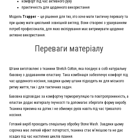
комфорт під час активного руху
практичність для щоденного використання
Модель
Trapper
– це рішення для тих, хто хоче мати тактичну перевагу та
при цьому мати цивільний зовнішній вигляд. Вони створені з урахуванням
потреб професіоналів, для яких екіпірування має витримувати щоденне
активне використання.
Переваги матеріалу
Штани виготовлені з тканини Stretch Cotton, яка поєднує в собі натуральну
бавовну з додаванням еластану. Така комбінація забезпечує комфорт під
час щоденного носіння, завдяки цьому штани підходять як для міського
ритму життя, так і для тактичних задач.
Бавовна відповідає за комфортну терморегуляцію та повітропроникність, а
еластан додає матеріалу гнучкості та допомагає зберігати форму виробу.
Тканина приємна на дотик і не обмежує рухів навіть під час тривалого
носіння.
Готовий виріб проходить спеціальну обробку Stone Wash. Завдяки цьому
сорочка має легкий ефект потертості, тканина стає м'якішою та не дає
усадку під час наступних циклів прання.