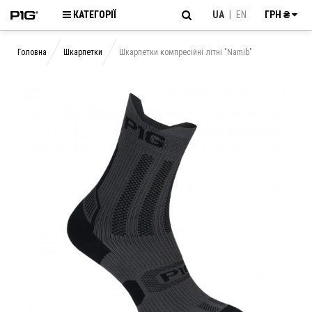
КАТЕГОРІЇ
UA
|
EN
ГРН ₴
Головна
Шкарпетки
Шкарпетки компресійні літні "Namib"