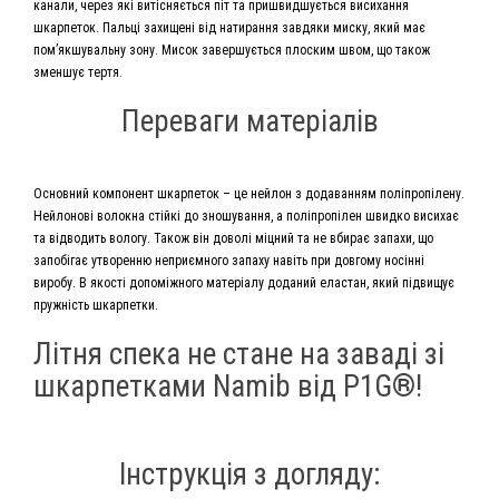
канали, через які витісняється піт та пришвидшується висихання
шкарпеток. Пальці захищені від натирання завдяки миску, який має
пом’якшувальну зону. Мисок завершується плоским швом, що також
зменшує тертя.
Переваги матеріалів
Основний компонент шкарпеток – це нейлон з додаванням поліпропілену.
Нейлонові волокна стійкі до зношування, а поліпропілен швидко висихає
та відводить вологу. Також він доволі міцний та не вбирає запахи, що
запобігає утворенню неприємного запаху навіть при довгому носінні
виробу. В якості допоміжного матеріалу доданий еластан, який підвищує
пружність шкарпетки.
Літня спека не стане на заваді зі
шкарпетками Namib від P1G®!
Інструкція з догляду: