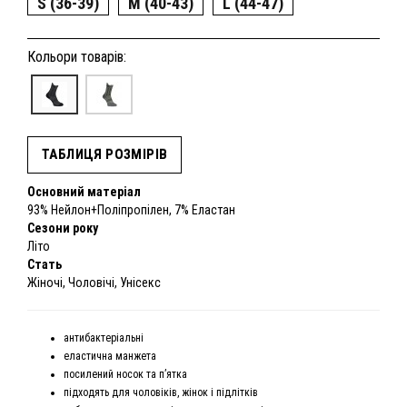
S (36-39)
M (40-43)
L (44-47)
Кольори товарів:
ТАБЛИЦЯ РОЗМІРІВ
Основний матеріал
93% Нейлон+Поліпропілен, 7% Еластан
Сезони року
Літо
Стать
Жіночі, Чоловічі, Унісекс
антибактеріальні
еластична манжета
посилений носок та п’ятка
підходять для чоловіків, жінок і підлітків