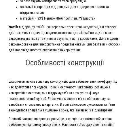
забезпечують компресію та терморегуляцію
зональні шкарпетки з ділянками для відведення вологи та
підтримки стопи
матеріал – 93% Нейлон+Поліпропілен, 7% Еластан
Namib
від бренду
P1G®
– універсальні трекінгові
шкарпетки
, які створені
для тактичних задач. Ця модель створена для літньої погоди та може
використовуватись з тактичним взуттям, так і з кросівками. Дана модель
рекомендована для використання представниками Сил безпеки й оборони
для повсякденного та оперативно використання.
Особливості конструкції
Шкарпетки мають зональну конструкцію для забезпечення комфорту під
час довготривалої ходьби. По всій окружності шкарпетки розміщена
компресійна система, яка підтримує м’язи в тонусі та фіксує
гомілковостопний суглоб. Еластична манжета м’яко облягає ногу та
запобігати сповзанню шкарпетки. В зоні ахіллового сухожилля та п’яти
знаходиться спеціальна ущільнена зона, яка захищає їх від натирання.
В нижній частині шкарпетки розміщена спеціальна компресійна зона
забезпечує підтримку зводу стопи. Навпроти неї зверху є вентиляційні