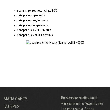
прання при температурі до 30°С
заборонено прасувати
заборонено відбілювати
заборонено викручувати
заборонена хімічна чистка
заборонена машинна сушка
Ви можите знайти наші
МАПА САЙТУ
магазини як по Украïні, так
ГАЛЕРЕЯ
і за кордоном. Задля