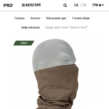
КАТЕГОРІЇ
UA
|
EN
ГРН ₴
Головна
Каталог
Військовий одяг
Головні убори
Бафи військові
Шарф-труба літній "Summer Scarf"
ЛІДЕР