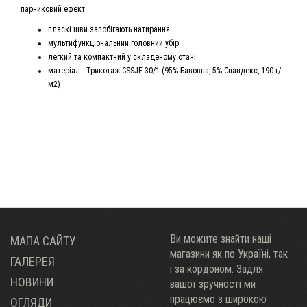
парниковий ефект.
пласкі шви запобігають натирання
мультифункціональний головний убір
легкий та компактний у складеному стані
матеріал - Трикотаж CSSJF-30/1 (95% Бавовна, 5% Спандекс, 190 г/
м2)
Ви можите знайти наші
МАПА САЙТУ
магазини як по Украïні, так
ГАЛЕРЕЯ
і за кордоном. Задля
НОВИНИ
вашої зручності ми
працюємо з широкою
ОГЛЯДИ