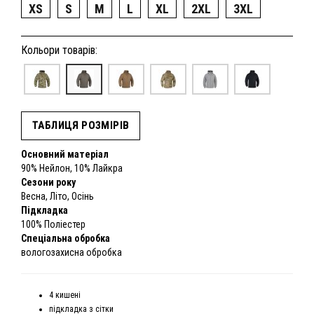
XS
S
M
L
XL
2XL
3XL
Кольори товарів:
ТАБЛИЦЯ РОЗМІРІВ
Основний матеріал
90% Нейлон, 10% Лайкра
Сезони року
Весна, Літо, Осінь
Підкладка
100% Поліестер
Спеціальна обробка
вологозахисна обробка
4 кишені
підкладка з сітки