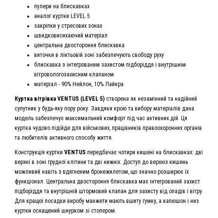
пулери на блискавках
аналог куртки LEVEL 5
закріпки у стресових зонах
швидковисихаючий матеріал
центральна двостороння блискавка
виточки в ліктьовій зоні забезпечують свободу руху
блискавка з інтегрованим захистом підборіддя і внутрішнім
вітровологозахисним клапаном
матеріал - 90% Нейлон, 10% Лайкра
Куртка вітрівка VENTUS (LEVEL 5)
створена як незамінний та надійний
супутник у будь-яку пору року. Завдяки крою та вибору матеріалів дана
модель забезпечує максимальний комфорт під час активних дій. Ця
куртка чудово підійде для військових, працівників правоохоронних органів
та любителів активного способу життя.
Конструкція куртки
VENTUS
передбачає чотири кишені на блискавках: дві
верхні в зоні грудної клітини та дві нижніх. Доступ до верхніх кишень
можливий навіть з вдягненим бронежилетом, що значно розширює їх
функціонал. Центральна двостороння блискавка має інтегрований захист
підборіддя та внутрішній штормовий клапан для захисту від опадів і вітру.
Для кращої посадки виробу манжети мають вшиту гумку, а капюшон і низ
куртки оснащений шнурком зі стопером.