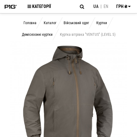
КАТЕГОРІЇ
UA
|
EN
ГРН ₴
Головна
Каталог
Військовий одяг
Куртки
Демісезонні куртки
Куртка вітрівка "VENTUS" (LEVEL 5)