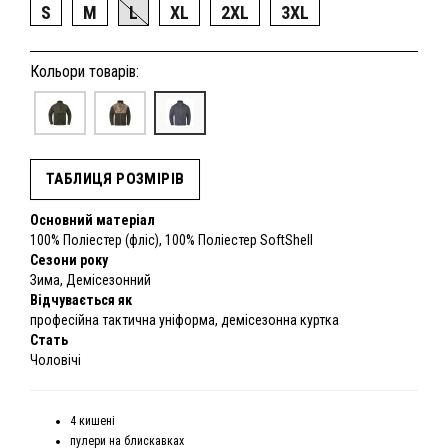
S
M
L
XL
2XL
3XL
Кольори товарів:
ТАБЛИЦЯ РОЗМІРІВ
Основний матеріал
100% Поліестер (фліс), 100% Поліестер SoftShell
Сезони року
Зима, Демісезонний
Відчувається як
професійна тактична уніформа, демісезонна куртка
Стать
Чоловічі
4 кишені
пулери на блискавках