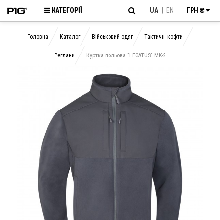
КАТЕГОРІЇ
UA
|
EN
ГРН ₴
Головна
Каталог
Військовий одяг
Тактичні кофти
Реглани
Куртка польова "LEGATUS" MK-2