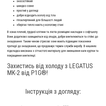
зносостійкий
швидко сохне
простий у догляді
добре відводить вологу від тіла
гіпоалергенний для більшості людей
зберігає тепло навіть у вологому стані
В зонах плечей, грудної клітини та ліктів розміщені накладки з софтшелу.
Вони додатково захищаються від опадів, добре вентилюються та стійкі до
зношування. Таким чином стресові зони мають підвищені показники
протидії до зношування, що продовжує термін служби виробу. В кишенях
підкладка виконана з сітчастого матеріалу для зменшення ваги куртки та
покращення вентиляції.
Захистись від холоду з LEGATUS
MK-2 від P1G®!
Інструкція з догляду: