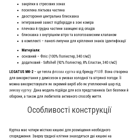
закріпки в стресових зонах
посилена ліктьова частина
двостороння центральна блискавка
інтегрований захист підборіддя в зоні коміра
плечова й грудна частини захищені від опадів
блискавка з внутрішнім вітро та вологозахисним клапаном
в комплекті – панелі-липучки для кріплення знаків ідентифікації
Матеріали:
основний – Фліс (100% Поліестер, 340 г/м2)
додатковий - Softshell (92% Поліестер, 8% Еластан, 340 г/м2)
LEGATUS MK-2
– це тепла
флісова куртка
від бренду
P1G®
. Вона створена
для використання у демісезон в умовах холодної та вітряної погоди. Її
можна використовувати як окремий виріб або як утеплюючий шар під
зимову куртку
. Дана модель підійде для всіх представників Сил безпеки й
оборони, а також для любителів активного способу життя.
Особливості конструкції
Куртка має чотири містких кишені для розміщення необхідного
спорядження. Зверху грудної клітини знаходяться дві кишені на