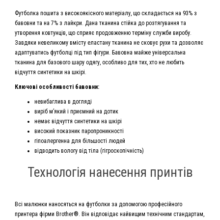
Футболка пошита з високоякісного матеріалу, що складається на 93% з
бавовни та на 7% з лайкри. Дана тканина стійка до розтягування та
утворення ковтунців, що сприяє продовженню терміну служби виробу.
Завдяки невеликому вмісту еластану тканина не сковує рухи та дозволяє
адаптуватись футболці під тип фігури. Бавовна майже універсальна
тканина для базового шару одягу, особливо для тих, хто не любить
відчуття синтетики на шкірі.
Ключові особливості бавовни:
невибаглива в догляді
виріб м’який і приємний на дотик
немає відчуття синтетики на шкірі
високий показник паропроникності
гіпоалергенна для більшості людей
відводить вологу від тіла (гігроскопічність)
Технологія нанесення принтів
Всі малюнки наносяться на футболки за допомогою професійного
принтера фірми Brother®. Він відповідає найвищим технічним стандартам,