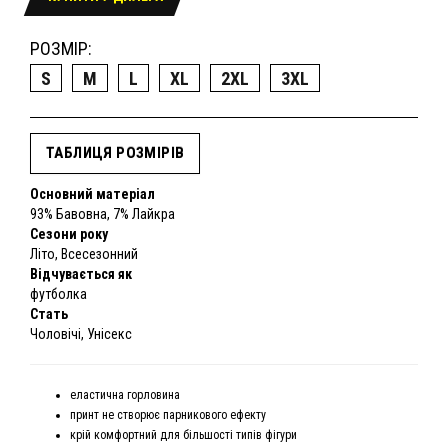
РОЗМІР:
S
M
L
XL
2XL
3XL
ТАБЛИЦЯ РОЗМІРІВ
Основний матеріал
93% Бавовна, 7% Лайкра
Сезони року
Літо, Всесезонний
Відчувається як
футболка
Стать
Чоловічі, Унісекс
еластична горловина
принт не створює парникового ефекту
крій комфортний для більшості типів фігури