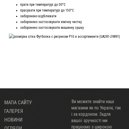
прати при температурі до 30°С
прасувати при температурі до 150°С
заборонено відбілювати
заборонено застосовувати хімічну чистку
заборонено застосовувати машинну сушку
Ви можите знайти наші
МАПА САЙТУ
магазини як по Украïні, так
ГАЛЕРЕЯ
і за кордоном. Задля
НОВИНИ
вашої зручності ми
працюємо з широкою
ОГЛЯДИ