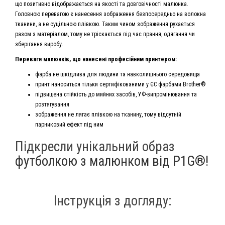
що позитивно відображається на якості та довговічності малюнка.
Головною перевагою є нанесення зображення безпосередньо на волокна
тканини, а не суцільною плівкою. Таким чином зображення рухається
разом з матеріалом, тому не тріскається під час прання, одягання чи
зберігання виробу.
Переваги малюнків, що нанесені професійним принтером:
фарба не шкідлива для людини та навколишнього середовища
принт наноситься тільки сертифікованими у ЄС фарбами Brother®
підвищена стійкість до мийних засобів, УФ-випромінювання та
розтягування
зображення не лягає плівкою на тканину, тому відсутній
парниковий ефект під ним
Підкресли унікальний образ
футболкою з малюнком від P1G®!
Інструкція з догляду: