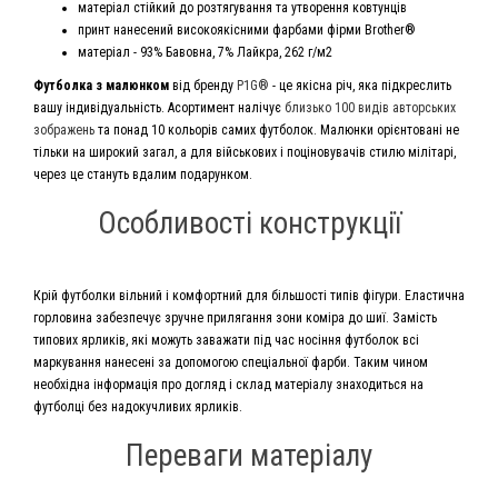
матеріал стійкий до розтягування та утворення ковтунців
принт нанесений високоякісними фарбами фірми Brother®
матеріал - 93% Бавовна, 7% Лайкра, 262 г/м2
Футболка з малюнком
від бренду
P1G®
- це якісна річ, яка підкреслить
вашу індивідуальність. Асортимент налічує
близько 100 видів авторських
зображень
та понад 10 кольорів самих футболок. Малюнки орієнтовані не
тільки на широкий загал, а для військових і поціновувачів стилю мілітарі,
через це стануть вдалим подарунком.
Особливості конструкції
Крій футболки вільний і комфортний для більшості типів фігури. Еластична
горловина забезпечує зручне прилягання зони коміра до шиї. Замість
типових ярликів, які можуть заважати під час носіння футболок всі
маркування нанесені за допомогою спеціальної фарби. Таким чином
необхідна інформація про догляд і склад матеріалу знаходиться на
футболці без надокучливих ярликів.
Переваги матеріалу