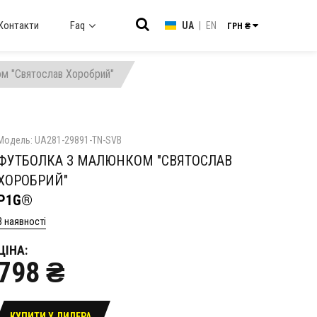
Контакти
Faq
UA
|
EN
ГРН ₴
м "Святослав Хоробрий"
Модель: UA281-29891-TN-SVB
ФУТБОЛКА З МАЛЮНКОМ "СВЯТОСЛАВ
ХОРОБРИЙ"
P1G®
В наявності
ЦІНА:
798 ₴
КУПИТИ У ДИЛЕРА