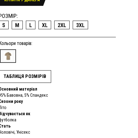
РОЗМІР:
S
M
L
XL
2XL
3XL
Кольори товарів:
ТАБЛИЦЯ РОЗМІРІВ
Основний матеріал
95% Бавовна, 5% Спандекс
Сезони року
Літо
Відчувається як
футболка
Стать
Чоловічі, Унісекс