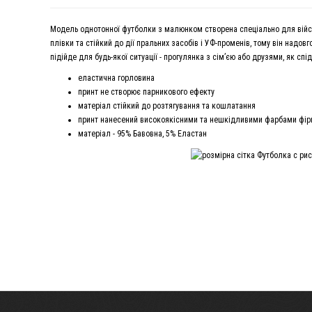
Модель однотонної футболки з малюнком створена спеціально для військ
плівки та стійкий до дії пральних засобів і УФ-променів, тому він надо
підійде для будь-якої ситуації - прогулянка з сім’єю або друзями, як сп
еластична горловина
принт не створює парникового ефекту
матеріал стійкий до розтягування та кошлатання
принт нанесений високоякісними та нешкідливими фарбами фірми
матеріал - 95% Бавовна, 5% Еластан