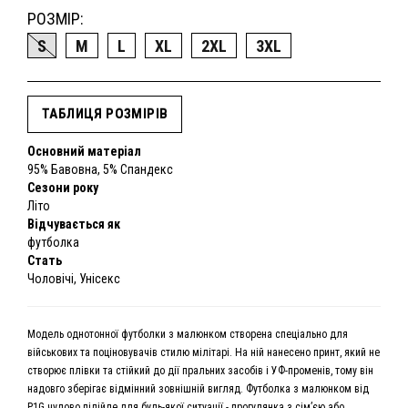
РОЗМІР:
S
M
L
XL
2XL
3XL
ТАБЛИЦЯ РОЗМІРІВ
Основний матеріал
95% Бавовна, 5% Спандекс
Сезони року
Літо
Відчувається як
футболка
Стать
Чоловічі, Унісекс
Модель однотонної футболки з малюнком створена спеціально для
військових та поціновувачів стилю мілітарі. На ній нанесено принт, який не
створює плівки та стійкий до дії пральних засобів і УФ-променів, тому він
надовго зберігає відмінний зовнішній вигляд. Футболка з малюнком від
P1G чудово підійде для будь-якої ситуації - прогулянка з сім’єю або