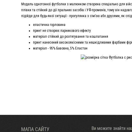
Модель однотонної футболки з малюнком створена спеціально для військ
плівки та стійкий до дії пральних засобів і УФ-променів, тому він надо
підійде для будь-якої ситуації - прогулянка з сім’єю або друзями, як сп
еластична горловина
принт не створює парникового ефекту
матеріал стійкий до розтягування та кошлатання
принт нанесений високоякісними та нешкідливими фарбами фірми
матеріал - 95% Бавовна, 5% Еластан
Ви можите знайти наш
МАПА САЙТУ