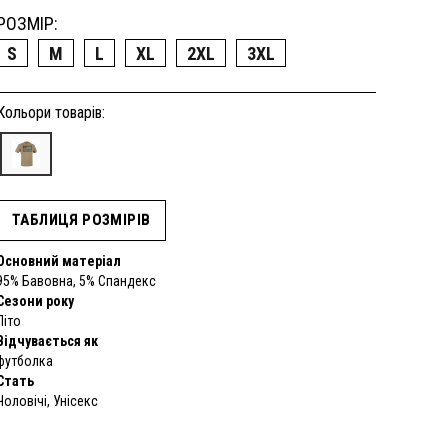
РОЗМІР:
S
M
L
XL
2XL
3XL
Кольори товарів:
ТАБЛИЦЯ РОЗМІРІВ
Основний матеріал
95% Бавовна, 5% Спандекс
Сезони року
Літо
Відчувається як
футболка
Стать
Чоловічі, Унісекс