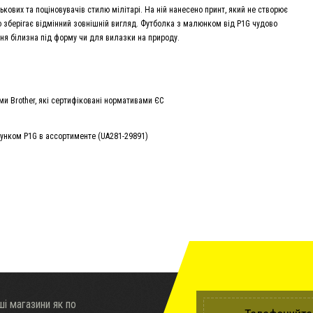
ових та поціновувачів стилю мілітарі. На ній нанесено принт, який не створює
вго зберігає відмінний зовнішній вигляд. Футболка з малюнком від P1G чудово
ідня білизна під форму чи для вилазки на природу.
 Brother, які сертифіковані нормативами ЄС
і магазини як по