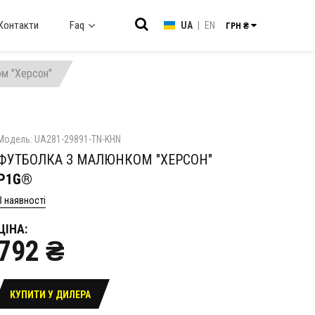
Контакти
Faq
UA
|
EN
ГРН ₴
м "Херсон"
Модель: UA281-29891-TN-KHN
ФУТБОЛКА З МАЛЮНКОМ "ХЕРСОН"
P1G®
В наявності
ЦІНА:
792 ₴
КУПИТИ У ДИЛЕРА