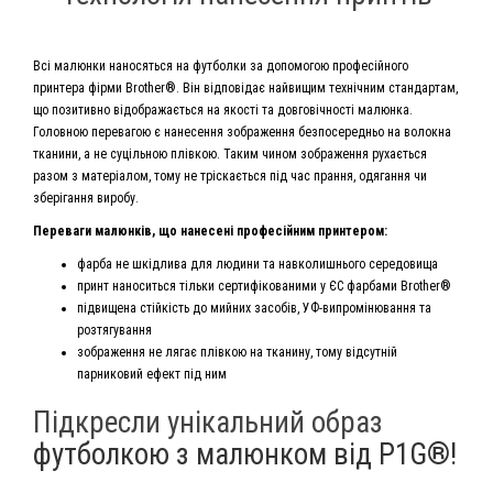
Всі малюнки наносяться на футболки за допомогою професійного
принтера фірми Brother®. Він відповідає найвищим технічним стандартам,
що позитивно відображається на якості та довговічності малюнка.
Головною перевагою є нанесення зображення безпосередньо на волокна
тканини, а не суцільною плівкою. Таким чином зображення рухається
разом з матеріалом, тому не тріскається під час прання, одягання чи
зберігання виробу.
Переваги малюнків, що нанесені професійним принтером:
фарба не шкідлива для людини та навколишнього середовища
принт наноситься тільки сертифікованими у ЄС фарбами Brother®
підвищена стійкість до мийних засобів, УФ-випромінювання та
розтягування
зображення не лягає плівкою на тканину, тому відсутній
парниковий ефект під ним
Підкресли унікальний образ
футболкою з малюнком від P1G®!