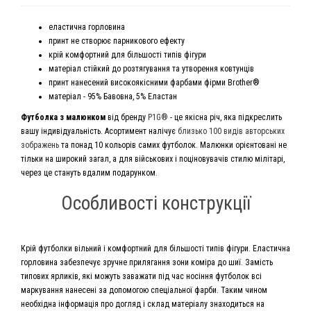
еластична горловина
принт не створює парникового ефекту
крій комфортний для більшості типів фігури
матеріал стійкий до розтягування та утворення ковтунців
принт нанесений високоякісними фарбами фірми Brother®
матеріал - 95% Бавовна, 5% Еластан
Футболка з малюнком
від бренду
P1G®
- це якісна річ, яка підкреслить
вашу індивідуальність. Асортимент налічує
близько 100 видів авторських
зображень
та понад 10 кольорів самих футболок. Малюнки орієнтовані не
тільки на широкий загал, а для військових і поціновувачів стилю мілітарі,
через це стануть вдалим подарунком.
Особливості конструкції
Крій футболки вільний і комфортний для більшості типів фігури. Еластична
горловина забезпечує зручне прилягання зони коміра до шиї. Замість
типових ярликів, які можуть заважати під час носіння футболок всі
маркування нанесені за допомогою спеціальної фарби. Таким чином
необхідна інформація про догляд і склад матеріалу знаходиться на