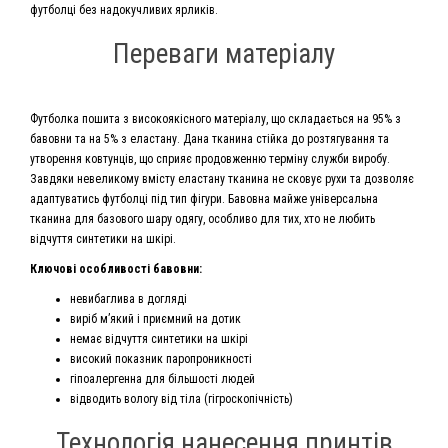
футболці без надокучливих ярликів.
Переваги матеріалу
Футболка пошита з високоякісного матеріалу, що складається на 95% з
бавовни та на 5% з еластану. Дана тканина стійка до розтягування та
утворення ковтунців, що сприяє продовженню терміну служби виробу.
Завдяки невеликому вмісту еластану тканина не сковує рухи та дозволяє
адаптуватись футболці під тип фігури. Бавовна майже універсальна
тканина для базового шару одягу, особливо для тих, хто не любить
відчуття синтетики на шкірі.
Ключові особливості бавовни:
невибаглива в догляді
виріб м’який і приємний на дотик
немає відчуття синтетики на шкірі
високий показник паропроникності
гіпоалергенна для більшості людей
відводить вологу від тіла (гігроскопічність)
Технологія нанесення принтів