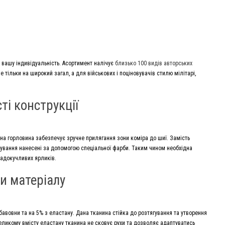
ть вашу індивідуальність. Асортимент налічує
близько 100 видів авторських
тільки на широкий загал, а для військових і поціновувачів стилю мілітарі,
ті конструкції
чна горловина забезпечує зручне прилягання зони коміра до шиї. Замість
ркування нанесені за допомогою спеціальної фарби. Таким чином необхідна
надокучливих ярликів.
и матеріалу
авовни та на 5% з еластану. Дана тканина стійка до розтягування та утворення
еликому вмісту еластану тканина не сковує рухи та дозволяє адаптуватись