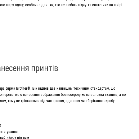
го шару одягу, особливо для тих, хто не любить відчуття синтетики на шкірі.
анесення принтів
ра фірми Brother®. Він відповідає найвищим технічним стандартам, що
ою перевагою є нанесення зображення безпосередньо на волокна тканини, а не
м, тому не тріскається під час прання, одягання чи зберігання виробу.
®
озтягування
овий ефект під ним