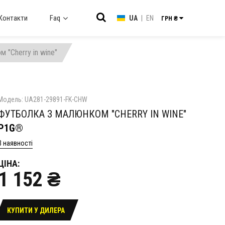
Контакти
Faq
UA
|
EN
ГРН ₴
 "Cherry in wine"
Модель: UA281-29891-FK-CHW
ФУТБОЛКА З МАЛЮНКОМ "CHERRY IN WINE"
P1G®
В наявності
ЦІНА:
1 152 ₴
КУПИТИ У ДИЛЕРА