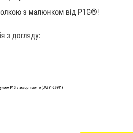
олкою з малюнком від P1G®!
ія з догляду: