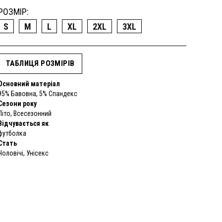
РОЗМІР:
S
M
L
XL
2XL
3XL
ТАБЛИЦЯ РОЗМІРІВ
Основний матеріал
95% Бавовна, 5% Спандекс
Сезони року
Літо, Всесезонний
Відчувається як
футболка
Стать
Чоловічі, Унісекс