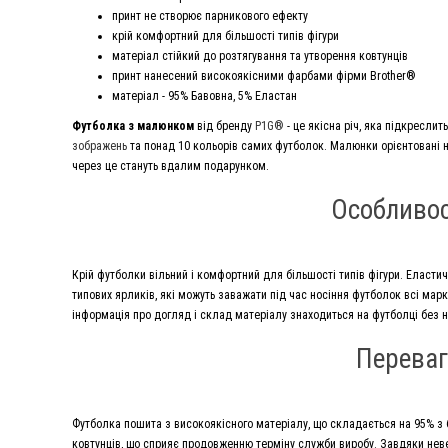
принт не створює парникового ефекту
крій комфортний для більшості типів фігури
матеріал стійкий до розтягування та утворення ковтунців
принт нанесений високоякісними фарбами фірми Brother®
матеріал - 95% Бавовна, 5% Еластан
Футболка з малюнком
від бренду
P1G®
- це якісна річ, яка підкресли
зображень
та понад 10 кольорів самих футболок. Малюнки орієнтовані не 
через це стануть вдалим подарунком.
Особливос
Крій футболки вільний і комфортний для більшості типів фігури. Еласти
типових ярликів, які можуть заважати під час носіння футболок всі ма
інформація про догляд і склад матеріалу знаходиться на футболці без 
Переваг
Футболка пошита з високоякісного матеріалу, що складається на 95% з б
ковтунців, що сприяє продовженню терміну служби виробу. Завдяки нев