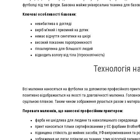
футболці під тип фігури. Бавовна майже універсальна тканина для базово
Ключові особливості бавовни:
невибаглива в догляді
виріб м’який і приємний на дотик
немає відчуття синтетики на шкірі
високий показник паропроникності
гіпоалергенна для більшості людей
відводить вологу від тіла (гігроскопічність)
Технологія н
Всі малюнки наносяться на футболки за допомогою професійного принте
позитивно відображається на якості та довговічності малюнка. Головн
суцільною плівкою. Таким чином зображення рухається разом з матеріало
Переваги малюнків, що нанесені професійним принтером:
фарба не шкідлива для людини та навколишнього середовища
принт наноситься тільки сертифікованими у ЄС фарбами Brother
підвищена стійкість до мийних засобів, УФ-випромінювання та р
зображення не лягає плівкою на тканину, тому відсутній парник