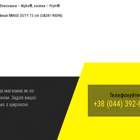
, блискавки – Alpha®, кнопки – Prym®
і магазини як по
Телефонуйте
доном. Задля вашої
+38 (044) 392-
ємо з широкою
ч