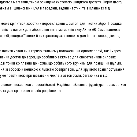
іщуються магазини, також оснащене системою швидкого доступу. Окрім цього,
кам зі щільної піни EVA в передній, задній частині та в клапанах під
ут може кріпитися жорсткий нерозкладний шомпол для чистки зброї. Посадка
 знімна панель для зберігання п’яти магазинів типу АК чи АR. Сама панель в
требі, швидко її зняти й використовувати кишеню для іншого спорядження,
носити чохол як в горизонтальному положенні на одному плечі, так і через
ивний доступ до зброї, що особливо важливо для оперативників силових
 дві точки кріплення до чохла, що робить його зручним для правші чи шульги.
ня зі зброєю й великою кількістю боєприпасів. Для зручного транспортування
 дуже практичною при діставанні чохла з автомобіля, багажника й т.д.
має високі показники зносостійкості. Надійна нейлонова фурнітура не ламається
учка для кріплення знаків розрізнення.