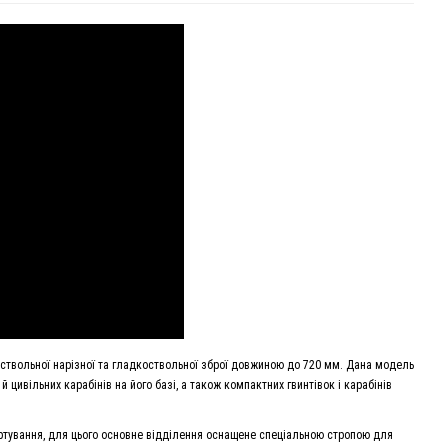
ствольної нарізної та гладкоствольної зброї довжиною до 720 мм. Дана модель
ивільних карабінів на його базі, а також компактних гвинтівок і карабінів
ортування, для цього основне відділення оснащене спеціальною стропою для