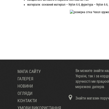
матеріали: основний матеріал – Nylon 6.6, фурнітура – Nylon 6.6
Ви можите знайти наш
МАПА САЙТУ
Украïні, так і за кор
ГАЛЕРЕЯ
зручності ми працю
НОВИНИ
мережею дилерів.
ОГЛЯДИ
Знайти магазин пору
КОНТАКТИ
УМОВИ ВИКОРИСТАННЯ