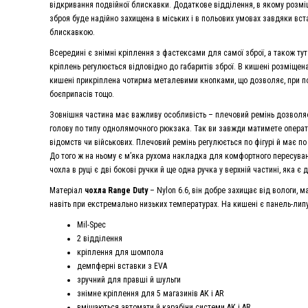
відкривання подвійної блискавки. Додаткове відділення, в якому розм
зброя буде надійно захищена в міських і в польових умовах завдяки встав
блискавкою.
Всередині є знімні кріплення з фастексами для самої зброї, а також т
кріплень регулюється відповідно до габаритів зброї. В кишені розміщена
кишені прикріплена чотирма металевими кнопками, що дозволяє, при по
боєприпасів тощо.
Зовнішня частина має важливу особливість – плечовий ремінь дозволяє 
голову по типу однолямочного рюкзака. Так ви завжди матимете операт
відомств чи військових. Плечовий ремінь регулюється по фігурі й має по
До того ж на ньому є м’яка рухома накладка для комфортного пересуван
чохла в руці є дві бокові ручки й ще одна ручка у верхній частині, яка є
Матеріал
чохла Range Duty
– Nylon 6.6, він добре захищає від вологи, 
навіть при екстремально низьких температурах. На кишені є панель-лип
Mil-Spec
2 відділення
кріплення для шомпола
демпферні вставки з EVA
зручний для правші й шульги
знімне кріплення для 5 магазинів АК і AR
вміщаються автомати й карабіни системи АК і AR