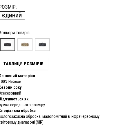
РОЗМІР:
ЄДИНИЙ
Кольори товарів:
ТАБЛИЦЯ РОЗМІРІВ
Основний матеріал
100% Нейлон
Сезони року
Всесезонний
Відчувається як
сумка середнього розміру
Спеціальна обробка
вологозахисна обробка, малопомітний в інфрачервоному
світовому диапазоні (NIR)