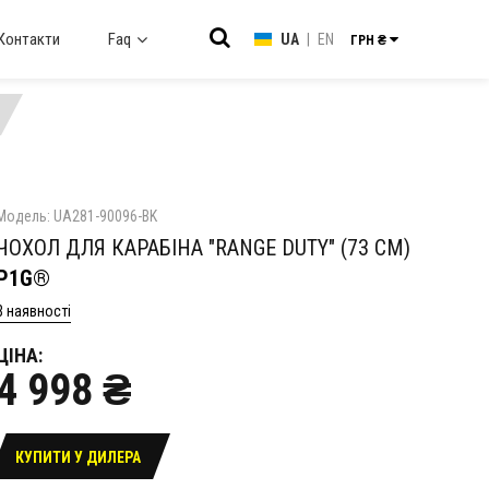
Контакти
Faq
UA
|
EN
ГРН ₴
Модель: UA281-90096-BK
ЧОХОЛ ДЛЯ КАРАБІНА "RANGE DUTY" (73 СМ)
P1G®
В наявності
ЦІНА:
4 998 ₴
КУПИТИ У ДИЛЕРА