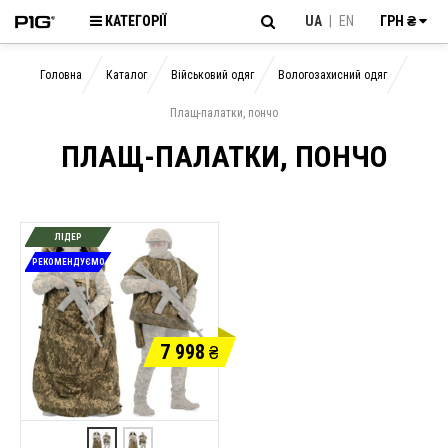
КАТЕГОРІЇ
UA
|
EN
ГРН ₴
Головна
Каталог
Військовий одяг
Вологозахисний одяг
Плащ-палатки, пончо
ПЛАЩ-ПАЛАТКИ, ПОНЧО
ЛІДЕР
РЕКОМЕНДУЄМО
7 998
₴