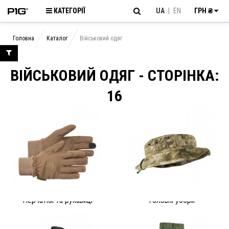
КАТЕГОРІЇ
UA
|
EN
ГРН ₴
Головна
Каталог
Військовий одяг
ВІЙСЬКОВИЙ ОДЯГ - CТОРІНКА:
16
Перчатки та рукавиці
Головні убори