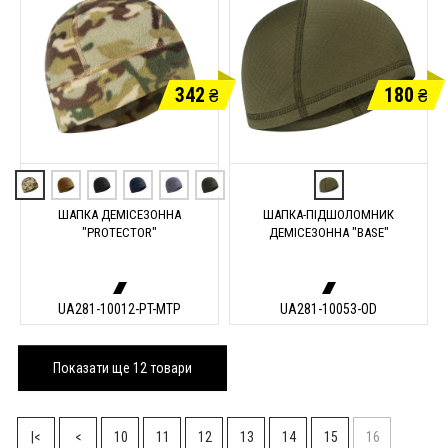
342
180
₴
₴
ШАПКА ДЕМІСЕЗОННА
ШАПКА-ПІДШОЛОМНИК
"PROTECTOR"
ДЕМІСЕЗОННА "BASE"
UA281-10012-PT-MTP
UA281-10053-OD
Показати ще 12 товари
|<
<
10
11
12
13
14
15
16