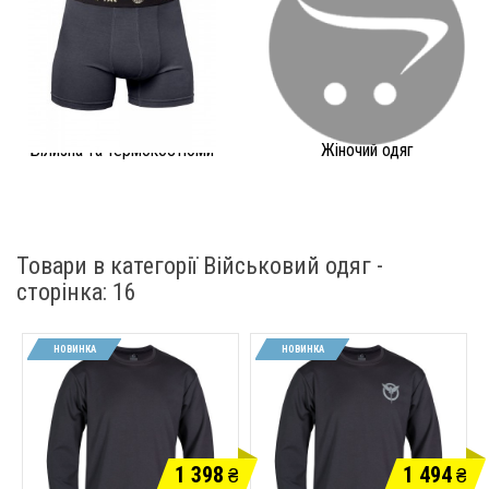
Білизна та термокостюми
Жіночий одяг
Товари в категорії Військовий одяг -
cторінка: 16
НОВИНКА
НОВИНКА
1 398
1 494
₴
₴