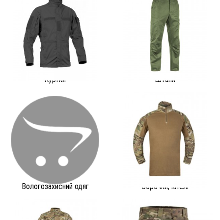
Куртки
Штани
Вологозахисний одяг
Сорочки, кітелі