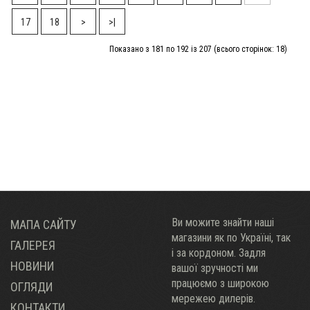
17
18
>
>|
Показано з 181 по 192 із 207 (всього сторінок: 18)
Ви можите знайти наші
МАПА САЙТУ
магазини як по Украïні, так
ГАЛЕРЕЯ
і за кордоном. Задля
НОВИНИ
вашої зручності ми
працюємо з широкою
ОГЛЯДИ
мережею дилерів.
КОНТАКТИ