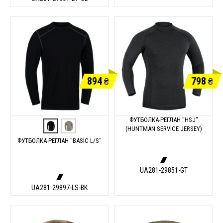
894
798
₴
₴
ФУТБОЛКА-РЕГЛАН "HSJ"
(HUNTMAN SERVICE JERSEY)
ФУТБОЛКА-РЕГЛАН "BASIC L/S"
UA281-29851-GT
UA281-29897-LS-BK