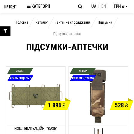
КАТЕГОРІЇ
UA
|
EN
ГРН ₴
Головна
Каталог
Тактичне спорядження
Підсумки
Підсумки-аптечки
ПІДСУМКИ-АПТЕЧКИ
ЛІДЕР
ЛІДЕР
РЕКОМЕНДУЄМО
РЕКОМЕНДУЄМО
1 896
528
₴
₴
НОШІ ЕВАКУАЦІЙНІ "BASE"